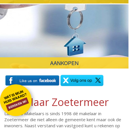
AANKOPEN
W
A
T I
MIJ
N
H
UI
S
W
A
A
R
D
S
?
Makelaar Zoetermeer
BEREKEN NU
Lammers Makelaars is sinds 1998 dé makelaar in
Zoetermeer die niet alleen de gemeente kent maar ook de
inwoners. Naast verstand van vastgoed kunt u rekenen op