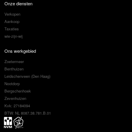
Onze diensten
Verkopen
Aankoop
Taxaties
wie-zijn-wij
Ons werkgebied
Zoetermeer
Benthuizen
Leidschenveen (Den Haag)
Nootdorp
Bergschenhoek
Zevenhuizen
Kvk: 27184094
BTW: NL 8087.38.781.B.01