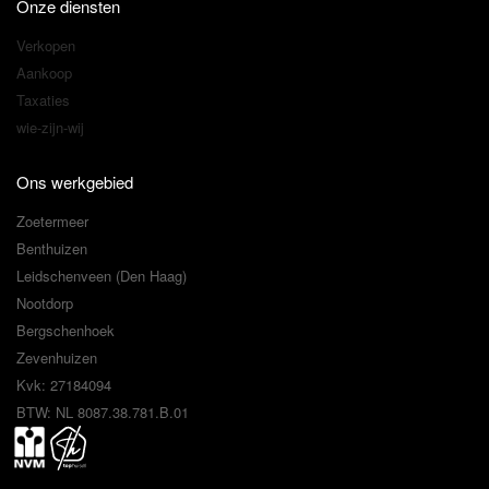
Onze diensten
Verkopen
Aankoop
Taxaties
wie-zijn-wij
Ons werkgebied
Zoetermeer
Benthuizen
Leidschenveen (Den Haag)
Nootdorp
Bergschenhoek
Zevenhuizen
Kvk: 27184094
BTW: NL 8087.38.781.B.01