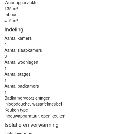
Woonoppervlakte
135 m²
Inhoud
415 m³
Indeling
Aantal kamers
4
Aantal slaapkamers
3
Aantal woonlagen
1
Aantal etages
1
Aantal badkamers
1
Badkamervoorzieningen
inloopdouche, wastafelmeubel
Keuken type
inbouwapparatuur, open keuken
Isolatie en verwarming
Isolatievormen