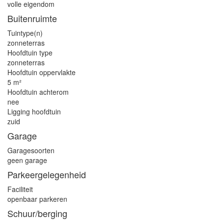
volle eigendom
Buitenruimte
Tuintype(n)
zonneterras
Hoofdtuin type
zonneterras
Hoofdtuin oppervlakte
5 m²
Hoofdtuin achterom
nee
Ligging hoofdtuin
zuid
Garage
Garagesoorten
geen garage
Parkeergelegenheid
Faciliteit
openbaar parkeren
Schuur/berging