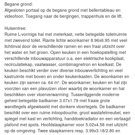
Begane grond:
Afgesloten portaal op de begane grond met bellentableau en
videofoon. Toegang naar de bergingen, trappenhuis en de lift.
Huisentree:
Ruime L-vormige hal met meterkast, nette betegelde toiletruimte
met zwevend toilet. Riante lichte woonkamer 8.96x6.95 met veel
lichtinval door de verschillende ramen en een fraai uitzicht over
het water en het groen. Open keuken in een hoekopstelling met
verschillende inbouwapparatuur o.a. een elektrische kookplaat,
recirculatiekap, vaatwasser, combimagnetron en koelkast. De
keuken beschikt verder over diverse inbouwverlichting en veel
kastruimte met boven en onder keukenkasten. De woonkamer en
keuken zijn samen ca. 64 m². De woonkamer, keuken en hal zijn
voorzien van een plavuizen vloer waarbij de woonkamer en hal
beschikken over vloerverwarming. Tussenliggende moderne
geheel betegelde badkamer 3.07x1.79 met fraaie grote
wandtegels afgewisseld met donkere vloertegels. De badkamer
beschikt over een ruime inloopdouche, groot wastafelmeubel, een
spiegel met kast en verlichting, handdoekradiator en een verlaagd
plafond met spots. Hoofdslaapkamer voor 5.02x4.58 met uitzicht
op de omgeving. Twee slaapkamers resp. 3.99x3.18/2.80 en