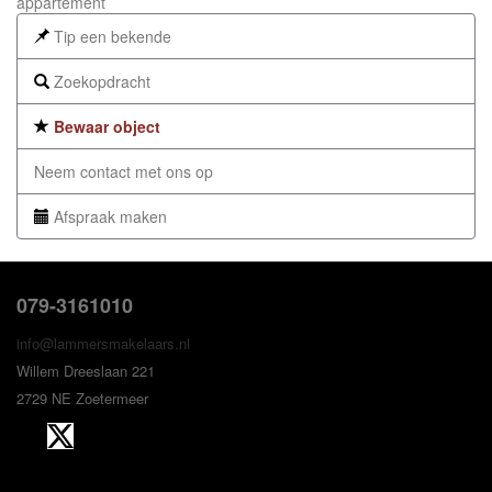
appartement
Tip een bekende
Zoekopdracht
Bewaar object
Neem contact met ons op
Afspraak maken
079-3161010
info@lammersmakelaars.nl
Willem Dreeslaan 221
2729 NE Zoetermeer