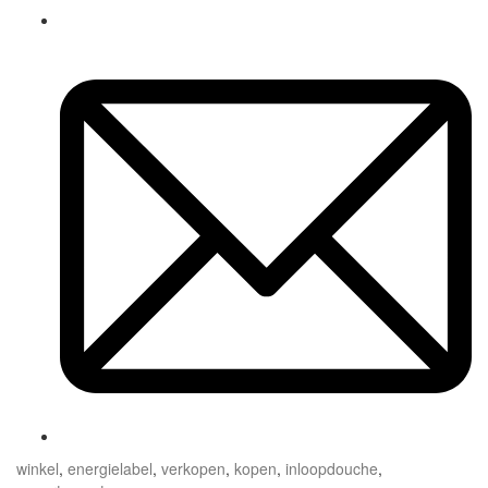
winkel
,
energielabel
,
verkopen
,
kopen
,
inloopdouche
,