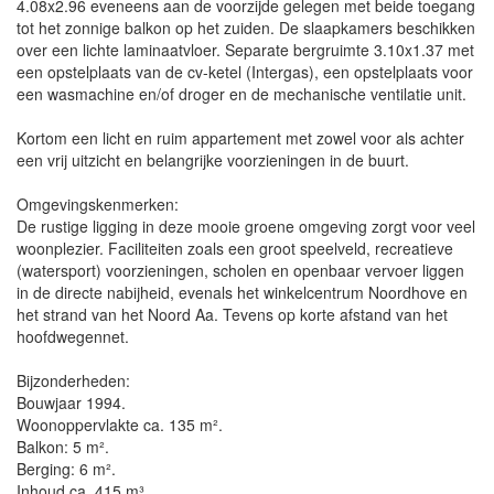
4.08x2.96 eveneens aan de voorzijde gelegen met beide toegang
tot het zonnige balkon op het zuiden. De slaapkamers beschikken
over een lichte laminaatvloer. Separate bergruimte 3.10x1.37 met
een opstelplaats van de cv-ketel (Intergas), een opstelplaats voor
een wasmachine en/of droger en de mechanische ventilatie unit.
Kortom een licht en ruim appartement met zowel voor als achter
een vrij uitzicht en belangrijke voorzieningen in de buurt.
Omgevingskenmerken:
De rustige ligging in deze mooie groene omgeving zorgt voor veel
woonplezier. Faciliteiten zoals een groot speelveld, recreatieve
(watersport) voorzieningen, scholen en openbaar vervoer liggen
in de directe nabijheid, evenals het winkelcentrum Noordhove en
het strand van het Noord Aa. Tevens op korte afstand van het
hoofdwegennet.
Bijzonderheden:
Bouwjaar 1994.
Woonoppervlakte ca. 135 m².
Balkon: 5 m².
Berging: 6 m².
Inhoud ca. 415 m³.