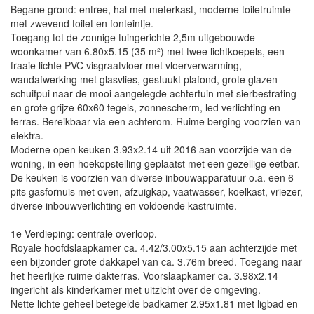
Begane grond: entree, hal met meterkast, moderne toiletruimte
met zwevend toilet en fonteintje.
Toegang tot de zonnige tuingerichte 2,5m uitgebouwde
woonkamer van 6.80x5.15 (35 m²) met twee lichtkoepels, een
fraaie lichte PVC visgraatvloer met vloerverwarming,
wandafwerking met glasvlies, gestuukt plafond, grote glazen
schuifpui naar de mooi aangelegde achtertuin met sierbestrating
en grote grijze 60x60 tegels, zonnescherm, led verlichting en
terras. Bereikbaar via een achterom. Ruime berging voorzien van
elektra.
Moderne open keuken 3.93x2.14 uit 2016 aan voorzijde van de
woning, in een hoekopstelling geplaatst met een gezellige eetbar.
De keuken is voorzien van diverse inbouwapparatuur o.a. een 6-
pits gasfornuis met oven, afzuigkap, vaatwasser, koelkast, vriezer,
diverse inbouwverlichting en voldoende kastruimte.
1e Verdieping: centrale overloop.
Royale hoofdslaapkamer ca. 4.42/3.00x5.15 aan achterzijde met
een bijzonder grote dakkapel van ca. 3.76m breed. Toegang naar
het heerlijke ruime dakterras. Voorslaapkamer ca. 3.98x2.14
ingericht als kinderkamer met uitzicht over de omgeving.
Nette lichte geheel betegelde badkamer 2.95x1.81 met ligbad en