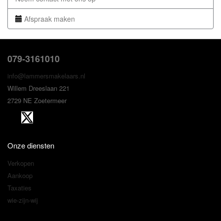
Afspraak maken
079-3161010
info@lammersmakelaars.nl
Willem Dreeslaan 221
2729 NE Zoetermeer
Onze diensten
Verkopen
Aankoop
Taxaties
wie-zijn-wij