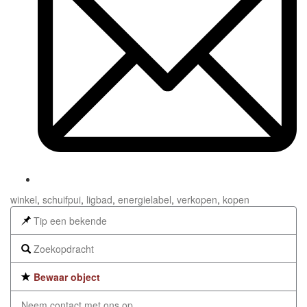
winkel
,
schuifpui
,
ligbad
,
energielabel
,
verkopen
,
kopen
Tip een bekende
Zoekopdracht
Bewaar object
Neem contact met ons op