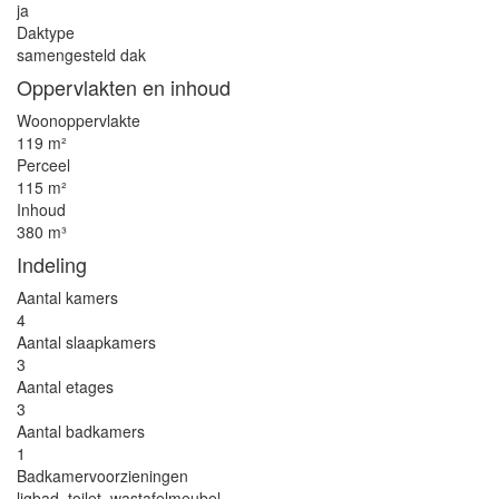
ja
Daktype
samengesteld dak
Oppervlakten en inhoud
Woonoppervlakte
119 m²
Perceel
115 m²
Inhoud
380 m³
Indeling
Aantal kamers
4
Aantal slaapkamers
3
Aantal etages
3
Aantal badkamers
1
Badkamervoorzieningen
ligbad, toilet, wastafelmeubel