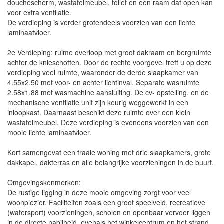
douchescherm, wastafelmeubel, toilet en een raam dat open kan
voor extra ventilatie.
De verdieping is verder grotendeels voorzien van een lichte
laminaatvloer.
2e Verdieping: ruime overloop met groot dakraam en bergruimte
achter de knieschotten. Door de rechte voorgevel treft u op deze
verdieping veel ruimte, waaronder de derde slaapkamer van
4.55x2.50 met voor- en achter lichtinval. Separate wasruimte
2.58x1.88 met wasmachine aansluiting. De cv- opstelling, en de
mechanische ventilatie unit zijn keurig weggewerkt in een
inloopkast. Daarnaast beschikt deze ruimte over een klein
wastafelmeubel. Deze verdieping is eveneens voorzien van een
mooie lichte laminaatvloer.
Kort samengevat een fraaie woning met drie slaapkamers, grote
dakkapel, dakterras en alle belangrijke voorzieningen in de buurt.
Omgevingskenmerken:
De rustige ligging in deze mooie omgeving zorgt voor veel
woonplezier. Faciliteiten zoals een groot speelveld, recreatieve
(watersport) voorzieningen, scholen en openbaar vervoer liggen
in de directe nabijheid, evenals het winkelcentrum en het strand