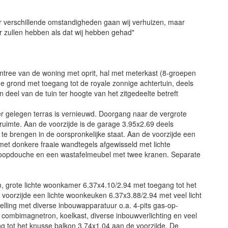
or verschillende omstandigheden gaan wij verhuizen, maar
 zullen hebben als dat wij hebben gehad"
ntree van de woning met oprit, hal met meterkast (8-groepen
e grond met toegang tot de royale zonnige achtertuin, deels
 deel van de tuin ter hoogte van het zitgedeelte betreft
ger gelegen terras is vernieuwd. Doorgang naar de vergrote
gruimte. Aan de voorzijde is de garage 3.95x2.69 deels
e brengen in de oorspronkelijke staat. Aan de voorzijde een
t donkere fraaie wandtegels afgewisseld met lichte
nloopdouche en een wastafelmeubel met twee kranen. Separate
am, grote lichte woonkamer 6.37x4.10/2.94 met toegang tot het
e voorzijde een lichte woonkeuken 6.37x3.88/2.94 met veel licht
lling met diverse inbouwapparatuur o.a. 4-pits gas-op-
 combimagnetron, koelkast, diverse inbouwverlichting en veel
g tot het knusse balkon 3.74x1.04 aan de voorzijde. De