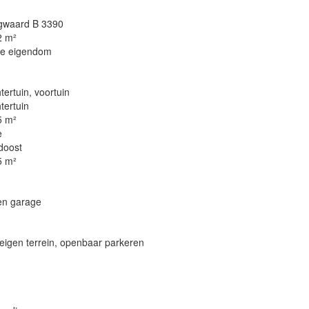
gwaard B 3390
2 m²
le eigendom
tertuin, voortuin
tertuin
5 m²
e
doost
5 m²
en garage
eigen terrein, openbaar parkeren