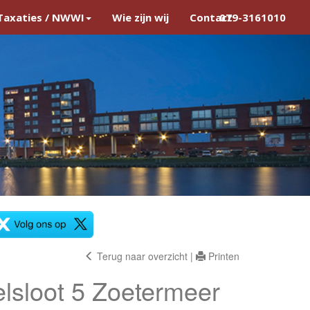
Taxaties / NWWI
Wie zijn wij
Contact
079-3161010
Terug naar overzicht
|
Printen
lsloot 5
Zoetermeer