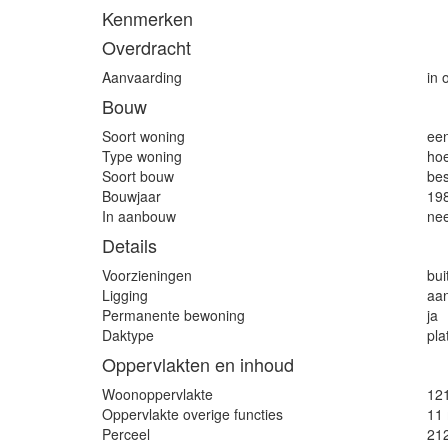
Kenmerken
Overdracht
Aanvaarding
in 
Bouw
Soort woning
ee
Type woning
ho
Soort bouw
be
Bouwjaar
19
In aanbouw
ne
Details
Voorzieningen
bui
Ligging
aan
Permanente bewoning
ja
Daktype
pla
Oppervlakten en inhoud
Woonoppervlakte
12
Oppervlakte overige functies
11
Perceel
21