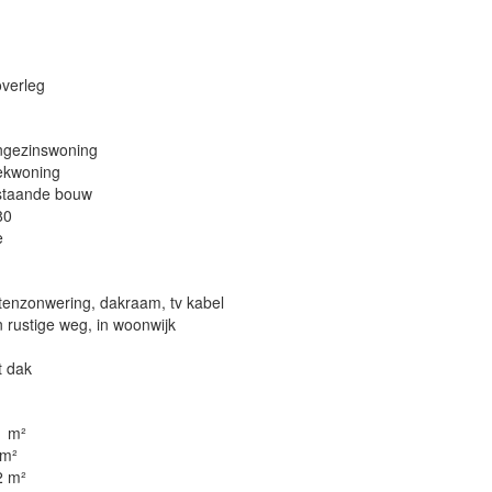
overleg
ngezinswoning
ekwoning
staande bouw
80
e
tenzonwering, dakraam, tv kabel
 rustige weg, in woonwijk
t dak
1 m²
 m²
2 m²