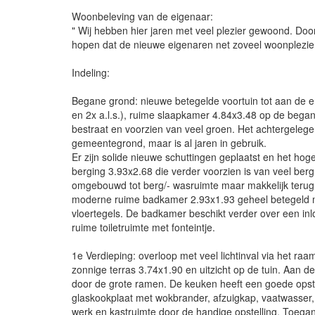
Woonbeleving van de eigenaar:
" Wij hebben hier jaren met veel plezier gewoond. Do
hopen dat de nieuwe eigenaren net zoveel woonplezier
Indeling:
Begane grond: nieuwe betegelde voortuin tot aan de e
en 2x a.l.s.), ruime slaapkamer 4.84x3.48 op de began
bestraat en voorzien van veel groen. Het achtergelegen
gemeentegrond, maar is al jaren in gebruik.
Er zijn solide nieuwe schuttingen geplaatst en het ho
berging 3.93x2.68 die verder voorzien is van veel ber
omgebouwd tot berg/- wasruimte maar makkelijk terug t
moderne ruime badkamer 2.93x1.93 geheel betegeld me
vloertegels. De badkamer beschikt verder over een i
ruime toiletruimte met fonteintje.
1e Verdieping: overloop met veel lichtinval via het ra
zonnige terras 3.74x1.90 en uitzicht op de tuin. Aan d
door de grote ramen. De keuken heeft een goede opste
glaskookplaat met wokbrander, afzuigkap, vaatwasser,
werk en kastruimte door de handige opstelling. Toegan