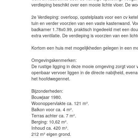
verdieping beschikt over een mooie lichte vloer. De w
2e Verdieping: overloop, opstelplaats voor een cv ketel
tuin en verder voorzien van een vaste kastenwand. V
badkamer 1.78x0.99, praktisch ingedeeld met een dou
extra ventilatie. De verdieping is voorzien van een lich
Kortom een huis met mogelijkheden gelegen in een mo
Omgevingskenmerken:
De rustige ligging in deze mooie omgeving zorgt voor ve
openbaar vervoer liggen in de directe nabijheid, even
het hoofdwegennet.
Bijzonderheden:
Bouwjaar 1980.
Woonoppervlakte ca. 121 m².
Balkon voor ca. 4 m².
Terras achter ca. 7 m².
Berging: 10,62 m².
Inhoud ca. 420 m³.
212 m² eigen grond.