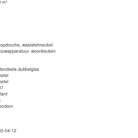
0 m³
oopdouche, wastafelmeubel
bouwapparatuur, woonkeuken
tendeels dubbelglas
ketel
ketel
07
llant
s
gendom
32-04-12