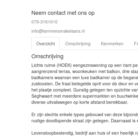
Neem contact met ons op
079-3161010
info@lammersmakelaars.nl
Overzicht
Omschrijving
Kenmerken
Fo
Omschrijving
Lichte ruime (HOEK) eengezinswoning op een riant pe
aangrenzend terras, woonkeuken met balkon, drie sl
badkamers waarvan een luxe badkamer op de begane gr
zuidoosten. De fraai betegelde oprit voor de deur en 
het plaatje compleet. Gunstig gelegen ten opzichte van
Seghwaert met meerdere supermarkten en buurtwinkels
diverse uitvalswegen op korte afstand bereikbaar.
Er zijn slechts enkele types gebouwd van deze bijzon
rustige doodlopende straat zijn gelegen. Daarnaast i
Levensloopbestendig, bedrijf aan huis of een heerlijk 