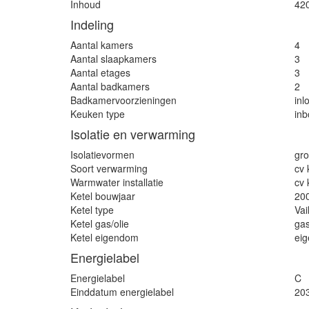
Inhoud
42
Indeling
Aantal kamers
4
Aantal slaapkamers
3
Aantal etages
3
Aantal badkamers
2
Badkamervoorzieningen
inl
Keuken type
in
Isolatie en verwarming
Isolatievormen
gro
Soort verwarming
cv 
Warmwater installatie
cv 
Ketel bouwjaar
20
Ketel type
Vai
Ketel gas/olie
ga
Ketel eigendom
ei
Energielabel
Energielabel
C
Einddatum energielabel
20