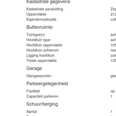
Kadastrale gegevens
Kadastrale aanduiding
Ze
Oppervlakte
21
Eigendomssituatie
vol
Buitenruimte
Tuintype(n)
ach
Hoofdtuin type
ach
Hoofdtuin oppervlakte
10
Hoofdtuin achterom
ne
Ligging hoofdtuin
zui
Totale oppervlakte
13
Garage
Garagesoorten
ge
Parkeergelegenheid
Faciliteit
op 
Capaciteit parkeren
1
Schuur/berging
Aantal
1