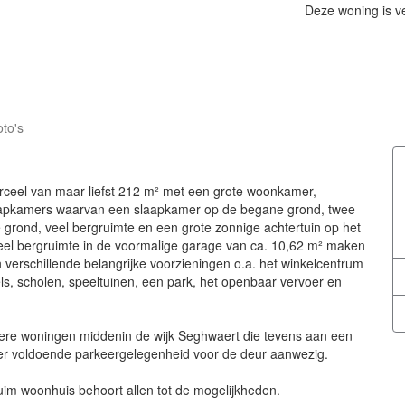
Deze woning is v
to's
rceel van maar liefst 212 m² met een grote woonkamer,
aapkamers waarvan een slaapkamer op de begane grond, twee
ond, veel bergruimte en een grote zonnige achtertuin op het
veel bergruimte in de voormalige garage van ca. 10,62 m² maken
 verschillende belangrijke voorzieningen o.a. het winkelcentrum
, scholen, speeltuinen, een park, het openbaar vervoer en
dere woningen middenin de wijk Seghwaert die tevens aan een
s er voldoende parkeergelegenheid voor de deur aanwezig.
ruim woonhuis behoort allen tot de mogelijkheden.