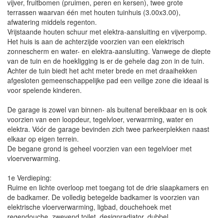
vijver, fruitbomen (pruimen, peren en kersen), twee grote
terrassen waarvan één met houten tuinhuis (3.00x3.00),
afwatering middels regenton.
Vrijstaande houten schuur met elektra-aansluiting en vijverpomp.
Het huis is aan de achterzijde voorzien van een elektrisch
zonnescherm en water- en elektra-aansluiting. Vanwege de diepte
van de tuin en de hoekligging is er de gehele dag zon in de tuin.
Achter de tuin biedt het acht meter brede en met draaihekken
afgesloten gemeenschappelijke pad een veilige zone die ideaal is
voor spelende kinderen.
De garage is zowel van binnen- als buitenaf bereikbaar en is ook
voorzien van een loopdeur, tegelvloer, verwarming, water en
elektra. Vóór de garage bevinden zich twee parkeerplekken naast
elkaar op eigen terrein.
De begane grond is geheel voorzien van een tegelvloer met
vloerverwarming.
1e Verdieping:
Ruime en lichte overloop met toegang tot de drie slaapkamers en
de badkamer. De volledig betegelde badkamer is voorzien van
elektrische vloerverwarming, ligbad, douchehoek met
regendouche, zwevend toilet, designradiator, dubbel