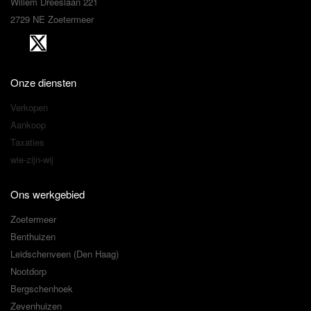
Willem Dreeslaan 221
2729 NE Zoetermeer
Onze diensten
Verkopen
Aankoop
Taxaties
wie-zijn-wij
Ons werkgebied
Zoetermeer
Benthuizen
Leidschenveen (Den Haag)
Nootdorp
Bergschenhoek
Zevenhuizen