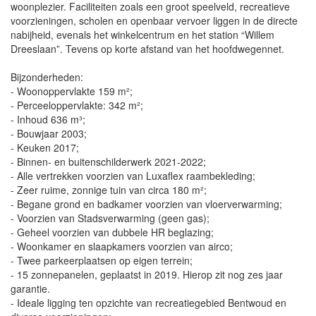
woonplezier. Faciliteiten zoals een groot speelveld, recreatieve
voorzieningen, scholen en openbaar vervoer liggen in de directe
nabijheid, evenals het winkelcentrum en het station “Willem
Dreeslaan”. Tevens op korte afstand van het hoofdwegennet.
Bijzonderheden:
- Woonoppervlakte 159 m²;
- Perceeloppervlakte: 342 m²;
- Inhoud 636 m³;
- Bouwjaar 2003;
- Keuken 2017;
- Binnen- en buitenschilderwerk 2021-2022;
- Alle vertrekken voorzien van Luxaflex raambekleding;
- Zeer ruime, zonnige tuin van circa 180 m²;
- Begane grond en badkamer voorzien van vloerverwarming;
- Voorzien van Stadsverwarming (geen gas);
- Geheel voorzien van dubbele HR beglazing;
- Woonkamer en slaapkamers voorzien van airco;
- Twee parkeerplaatsen op eigen terrein;
- 15 zonnepanelen, geplaatst in 2019. Hierop zit nog zes jaar
garantie.
- Ideale ligging ten opzichte van recreatiegebied Bentwoud en