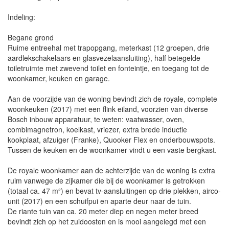
Indeling:
Begane grond
Ruime entreehal met trapopgang, meterkast (12 groepen, drie
aardlekschakelaars en glasvezelaansluiting), half betegelde
toiletruimte met zwevend toilet en fonteintje, en toegang tot de
woonkamer, keuken en garage.
Aan de voorzijde van de woning bevindt zich de royale, complete
woonkeuken (2017) met een flink eiland, voorzien van diverse
Bosch inbouw apparatuur, te weten: vaatwasser, oven,
combimagnetron, koelkast, vriezer, extra brede inductie
kookplaat, afzuiger (Franke), Quooker Flex en onderbouwspots.
Tussen de keuken en de woonkamer vindt u een vaste bergkast.
De royale woonkamer aan de achterzijde van de woning is extra
ruim vanwege de zijkamer die bij de woonkamer is getrokken
(totaal ca. 47 m²) en bevat tv-aansluitingen op drie plekken, airco-
unit (2017) en een schuifpui en aparte deur naar de tuin.
De riante tuin van ca. 20 meter diep en negen meter breed
bevindt zich op het zuidoosten en is mooi aangelegd met een