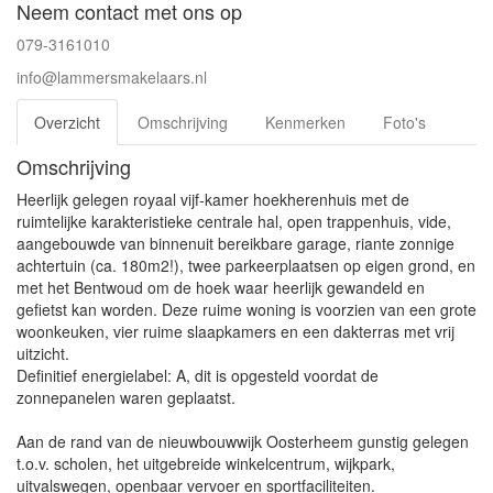
Neem contact met ons op
079-3161010
info@lammersmakelaars.nl
Overzicht
Omschrijving
Kenmerken
Foto's
Omschrijving
Heerlijk gelegen royaal vijf-kamer hoekherenhuis met de
ruimtelijke karakteristieke centrale hal, open trappenhuis, vide,
aangebouwde van binnenuit bereikbare garage, riante zonnige
achtertuin (ca. 180m2!), twee parkeerplaatsen op eigen grond, en
met het Bentwoud om de hoek waar heerlijk gewandeld en
gefietst kan worden. Deze ruime woning is voorzien van een grote
woonkeuken, vier ruime slaapkamers en een dakterras met vrij
uitzicht.
Definitief energielabel: A, dit is opgesteld voordat de
zonnepanelen waren geplaatst.
Aan de rand van de nieuwbouwwijk Oosterheem gunstig gelegen
t.o.v. scholen, het uitgebreide winkelcentrum, wijkpark,
uitvalswegen, openbaar vervoer en sportfaciliteiten.