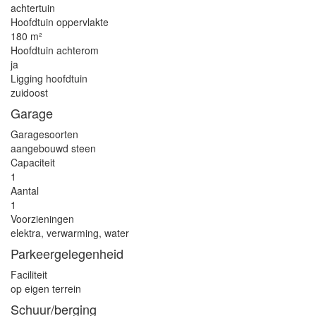
achtertuin
Hoofdtuin oppervlakte
180 m²
Hoofdtuin achterom
ja
Ligging hoofdtuin
zuidoost
Garage
Garagesoorten
aangebouwd steen
Capaciteit
1
Aantal
1
Voorzieningen
elektra, verwarming, water
Parkeergelegenheid
Faciliteit
op eigen terrein
Schuur/berging