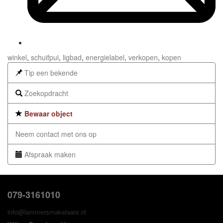
winkel
,
schuifpui
,
ligbad
,
energielabel
,
verkopen
,
kopen
Tip een bekende
Zoekopdracht
Bewaar object
Neem contact met ons op
Afspraak maken
079-3161010
info@lammersmakelaars.nl