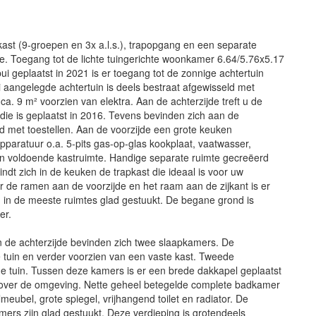
ast (9-groepen en 3x a.l.s.), trapopgang en een separate
tje. Toegang tot de lichte tuingerichte woonkamer 6.64/5.76x5.17
ui geplaatst in 2021 is er toegang tot de zonnige achtertuin
i aangelegde achtertuin is deels bestraat afgewisseld met
a. 9 m² voorzien van elektra. Aan de achterzijde treft u de
die is geplaatst in 2016. Tevens bevinden zich aan de
d met toestellen. Aan de voorzijde een grote keuken
pparatuur o.a. 5-pits gas-op-glas kookplaat, vaatwasser,
g en voldoende kastruimte. Handige separate ruimte gecreëerd
t zich in de keuken de trapkast die ideaal is voor uw
r de ramen aan de voorzijde en het raam aan de zijkant is er
jn in de meeste ruimtes glad gestuukt. De begane grond is
er.
n de achterzijde bevinden zich twee slaapkamers. De
e tuin en verder voorzien van een vaste kast. Tweede
e tuin. Tussen deze kamers is er een brede dakkapel geplaatst
t over de omgeving. Nette geheel betegelde complete badkamer
eubel, grote spiegel, vrijhangend toilet en radiator. De
ers zijn glad gestuukt. Deze verdieping is grotendeels