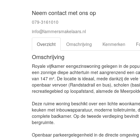
Neem contact met ons op
079-3161010
info@lammersmakelaars.nl
Overzicht
Omschrijving
Kenmerken
Fo
Omschrijving
Royale vijfkamer eengezinswoning gelegen in de popul
een zonnige diepe achtertuin met aangrenzend een ca
van 147 m². De locatie is ideaal, mede dankzij de vele
openbaar vervoer (Randstadrail en bus), scholen (basi
recreatiegebied op loopafstand, alsmede de Meerpolde
Deze ruime woning beschikt over een lichte woonkame
keuken met inbouwapparatuur, moderne toiletruimte, d
complete badkamer. Op de tweede verdieping bevindt z
bergruimte.
Openbaar parkeergelegenheid in de directe omgeving