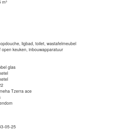
5 m³
oopdouche, ligbad, toilet, wastafelmeubel
f open keuken, inbouwapparatuur
bel glas
ketel
ketel
22
meha Tzerra ace
s
gendom
33-05-25