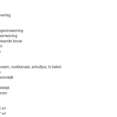
overleg
ngezinswoning
ssenwoning
staande bouw
81
e
raam, rookkanaal, schuifpui, tv kabel
e
woonwijk
deldak
nnen
2 m²
7 m²