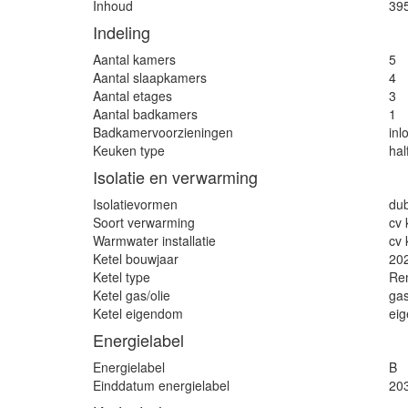
Inhoud
39
Indeling
Aantal kamers
5
Aantal slaapkamers
4
Aantal etages
3
Aantal badkamers
1
Badkamervoorzieningen
inl
Keuken type
hal
Isolatie en verwarming
Isolatievormen
dub
Soort verwarming
cv 
Warmwater installatie
cv 
Ketel bouwjaar
20
Ketel type
Re
Ketel gas/olie
ga
Ketel eigendom
ei
Energielabel
Energielabel
B
Einddatum energielabel
20