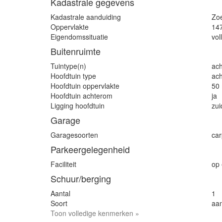
Kadastrale gegevens
Kadastrale aanduiding
Zo
Oppervlakte
14
Eigendomssituatie
vol
Buitenruimte
Tuintype(n)
ach
Hoofdtuin type
ach
Hoofdtuin oppervlakte
50
Hoofdtuin achterom
ja
Ligging hoofdtuin
zui
Garage
Garagesoorten
car
Parkeergelegenheid
Faciliteit
op 
Schuur/berging
Aantal
1
Soort
aa
Toon volledige kenmerken »