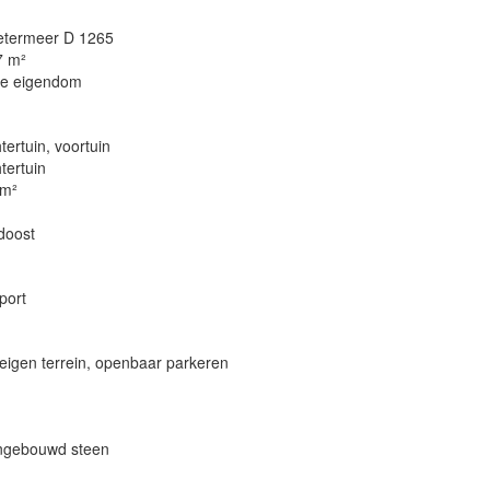
etermeer D 1265
7 m²
le eigendom
tertuin, voortuin
tertuin
 m²
doost
port
eigen terrein, openbaar parkeren
ngebouwd steen