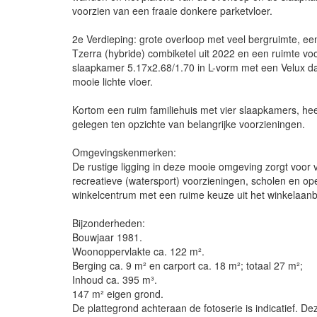
voorzien van een fraaie donkere parketvloer.
2e Verdieping: grote overloop met veel bergruimte, e
Tzerra (hybride) combiketel uit 2022 en een ruimte v
slaapkamer 5.17x2.68/1.70 in L-vorm met een Velux da
mooie lichte vloer.
Kortom een ruim familiehuis met vier slaapkamers, hee
gelegen ten opzichte van belangrijke voorzieningen.
Omgevingskenmerken:
De rustige ligging in deze mooie omgeving zorgt voor ve
recreatieve (watersport) voorzieningen, scholen en ope
winkelcentrum met een ruime keuze uit het winkelaan
Bijzonderheden:
Bouwjaar 1981.
Woonoppervlakte ca. 122 m².
Berging ca. 9 m² en carport ca. 18 m²; totaal 27 m²;
Inhoud ca. 395 m³.
147 m² eigen grond.
De plattegrond achteraan de fotoserie is indicatief. Deze