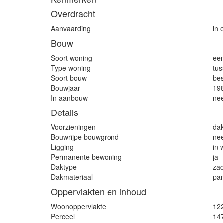
Overdracht
Aanvaarding
in 
Bouw
Soort woning
ee
Type woning
tu
Soort bouw
be
Bouwjaar
19
In aanbouw
ne
Details
Voorzieningen
dak
Bouwrijpe bouwgrond
ne
Ligging
in 
Permanente bewoning
ja
Daktype
za
Dakmateriaal
pa
Oppervlakten en inhoud
Woonoppervlakte
12
Perceel
14