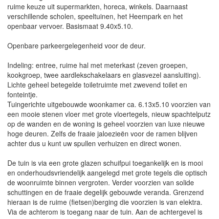
ruime keuze uit supermarkten, horeca, winkels. Daarnaast
verschillende scholen, speeltuinen, het Heempark en het
openbaar vervoer. Basismaat 9.40x5.10.
Openbare parkeergelegenheid voor de deur.
Indeling: entree, ruime hal met meterkast (zeven groepen,
kookgroep, twee aardlekschakelaars en glasvezel aansluiting).
Lichte geheel betegelde toiletruimte met zwevend toilet en
fonteintje.
Tuingerichte uitgebouwde woonkamer ca. 6.13x5.10 voorzien van
een mooie stenen vloer met grote vloertegels, nieuw spachtelputz
op de wanden en de woning is geheel voorzien van luxe nieuwe
hoge deuren. Zelfs de fraaie jaloezieën voor de ramen blijven
achter dus u kunt uw spullen verhuizen en direct wonen.
De tuin is via een grote glazen schuifpui toegankelijk en is mooi
en onderhoudsvriendelijk aangelegd met grote tegels die optisch
de woonruimte binnen vergroten. Verder voorzien van solide
schuttingen en de fraaie degelijk gebouwde veranda. Grenzend
hieraan is de ruime (fietsen)berging die voorzien is van elektra.
Via de achterom is toegang naar de tuin. Aan de achtergevel is