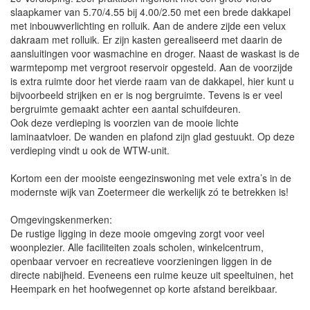
slaapkamer van 5.70/4.55 bij 4.00/2.50 met een brede dakkapel
met inbouwverlichting en rolluik. Aan de andere zijde een velux
dakraam met rolluik. Er zijn kasten gerealiseerd met daarin de
aansluitingen voor wasmachine en droger. Naast de waskast is de
warmtepomp met vergroot reservoir opgesteld. Aan de voorzijde
is extra ruimte door het vierde raam van de dakkapel, hier kunt u
bijvoorbeeld strijken en er is nog bergruimte. Tevens is er veel
bergruimte gemaakt achter een aantal schuifdeuren.
Ook deze verdieping is voorzien van de mooie lichte
laminaatvloer. De wanden en plafond zijn glad gestuukt. Op deze
verdieping vindt u ook de WTW-unit.
Kortom een der mooiste eengezinswoning met vele extra’s in de
modernste wijk van Zoetermeer die werkelijk zó te betrekken is!
Omgevingskenmerken:
De rustige ligging in deze mooie omgeving zorgt voor veel
woonplezier. Alle faciliteiten zoals scholen, winkelcentrum,
openbaar vervoer en recreatieve voorzieningen liggen in de
directe nabijheid. Eveneens een ruime keuze uit speeltuinen, het
Heempark en het hoofwegennet op korte afstand bereikbaar.