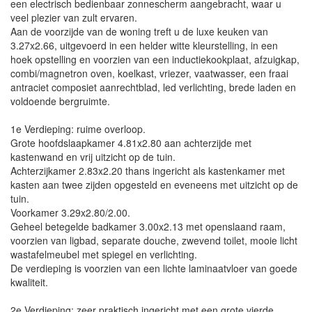
een electrisch bedienbaar zonnescherm aangebracht, waar u
veel plezier van zult ervaren.
Aan de voorzijde van de woning treft u de luxe keuken van
3.27x2.66, uitgevoerd in een helder witte kleurstelling, in een
hoek opstelling en voorzien van een inductiekookplaat, afzuigkap,
combi/magnetron oven, koelkast, vriezer, vaatwasser, een fraai
antraciet composiet aanrechtblad, led verlichting, brede laden en
voldoende bergruimte.
1e Verdieping: ruime overloop.
Grote hoofdslaapkamer 4.81x2.80 aan achterzijde met
kastenwand en vrij uitzicht op de tuin.
Achterzijkamer 2.83x2.20 thans ingericht als kastenkamer met
kasten aan twee zijden opgesteld en eveneens met uitzicht op de
tuin.
Voorkamer 3.29x2.80/2.00.
Geheel betegelde badkamer 3.00x2.13 met openslaand raam,
voorzien van ligbad, separate douche, zwevend toilet, mooie licht
wastafelmeubel met spiegel en verlichting.
De verdieping is voorzien van een lichte laminaatvloer van goede
kwaliteit.
2e Verdieping: zeer praktisch ingericht met een grote vierde