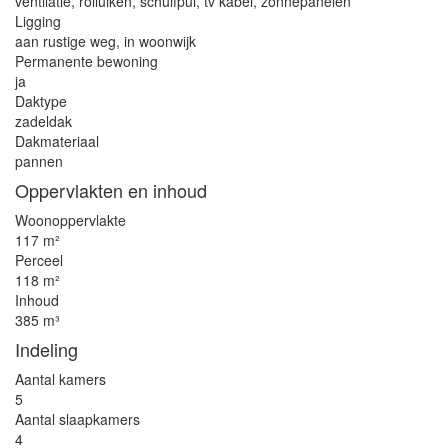
ventilatie, rolluiken, schuifpui, tv kabel, zonnepanelen
Ligging
aan rustige weg, in woonwijk
Permanente bewoning
ja
Daktype
zadeldak
Dakmateriaal
pannen
Oppervlakten en inhoud
Woonoppervlakte
117 m²
Perceel
118 m²
Inhoud
385 m³
Indeling
Aantal kamers
5
Aantal slaapkamers
4