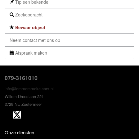
Tip een bekende
Zoekopdracht
Bewaar object
Neem contact met ons op
Afspraak maken
079-3161010
info@lammersmakelaars.nl
Willem Dreeslaan 221
2729 NE Zoetermeer
Onze diensten