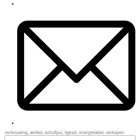
verbouwing
,
winkel
,
schuifpui
,
ligbad
,
energielabel
,
verkopen