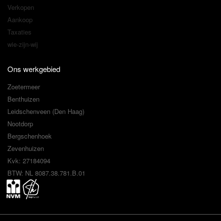
Verkopen
Aankoop
Taxaties
wie-zijn-wij
Ons werkgebied
Zoetermeer
Benthuizen
Leidschenveen (Den Haag)
Nootdorp
Bergschenhoek
Zevenhuizen
Kvk: 27184094
BTW: NL 8087.38.781.B.01