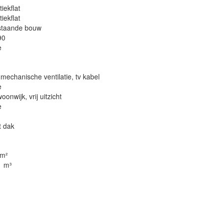
tiekflat
tiekflat
staande bouw
90
e
t, mechanische ventilatie, tv kabel
e
woonwijk, vrij uitzicht
e
t dak
 m²
1 m³