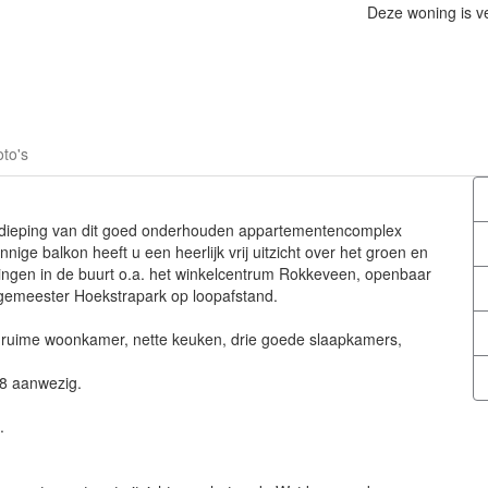
Deze woning is v
to's
erdieping van dit goed onderhouden appartementencomplex
nige balkon heeft u een heerlijk vrij uitzicht over het groen en
eningen in de buurt o.a. het winkelcentrum Rokkeveen, openbaar
urgemeester Hoekstrapark op loopafstand.
 ruime woonkamer, nette keuken, drie goede slaapkamers,
48 aanwezig.
.