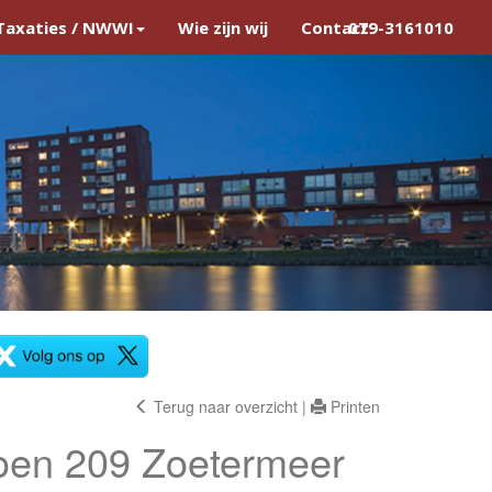
Taxaties / NWWI
Wie zijn wij
Contact
079-3161010
Terug naar overzicht
|
Printen
oen 209
Zoetermeer