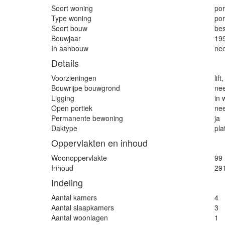
Soort woning
por
Type woning
por
Soort bouw
be
Bouwjaar
19
In aanbouw
ne
Details
Voorzieningen
lif
Bouwrijpe bouwgrond
ne
Ligging
in 
Open portiek
ne
Permanente bewoning
ja
Daktype
pla
Oppervlakten en inhoud
Woonoppervlakte
99
Inhoud
29
Indeling
Aantal kamers
4
Aantal slaapkamers
3
Aantal woonlagen
1