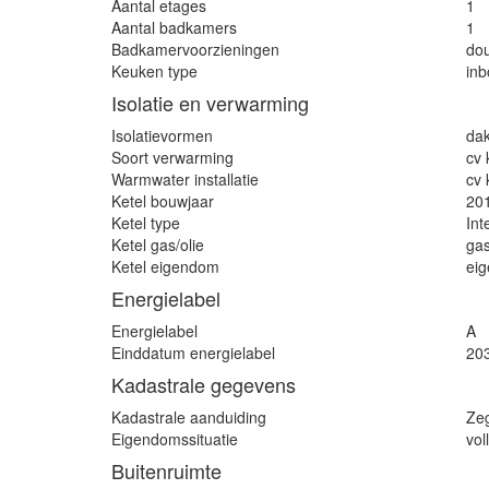
Aantal etages
1
Aantal badkamers
1
Badkamervoorzieningen
dou
Keuken type
in
Isolatie en verwarming
Isolatievormen
dak
Soort verwarming
cv 
Warmwater installatie
cv 
Ketel bouwjaar
20
Ketel type
Int
Ketel gas/olie
ga
Ketel eigendom
ei
Energielabel
Energielabel
A
Einddatum energielabel
20
Kadastrale gegevens
Kadastrale aanduiding
Ze
Eigendomssituatie
vol
Buitenruimte