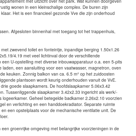
ge appartement met uitzicht over het park. Wat kunnen doorgeven
 rustig wonen in een kleinschalige complex. De buren zijn
klaar. Het is een financieel gezonde Vve die zijn onderhoud
sen. Afgesloten binnenhal met toegang tot het trappenhuis,
te met zwevend toilet en fonteintje, inpandige berging 1.50x1.26
5.19/4.19 met veel lichtinval door de verschillende
 een U-opstelling met diverse inbouwapparatuur o.a. een 5-pits
rie laden, een aansluiting voor een vaatwasser, magnetron, oven
 de keuken. Zonnig balkon van ca. 6.5 m² op het zuidoosten
mliggende plantsoen wordt keurig onderhouden vanuit de VvE.
h drie goede slaapkamers. De hoofdslaapkamer 5.06x3.42
men. Tussenliggende slaapkamer 3.42x2.33 ingericht als werk/-
ls logeerkamer. Geheel betegelde badkamer 2.26x2.10 voorzien
l en verlichting en een handdoekradiator. Separate ruimte
 en een opstelplaats voor de mechanische ventilatie unit. De
loer.
een groenrijke omgeving met belangrijke voorzieningen in de