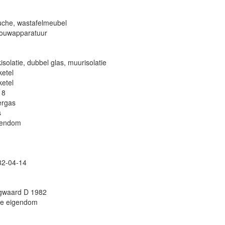
che, wastafelmeubel
bouwapparatuur
isolatie, dubbel glas, muurisolatie
ketel
ketel
18
ergas
s
gendom
32-04-14
gwaard D 1982
le eigendom