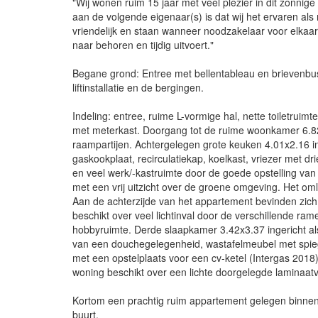
"Wij wonen ruim 15 jaar met veel plezier in dit zonni
aan de volgende eigenaar(s) is dat wij het ervaren als
vriendelijk en staan wanneer noodzakelaar voor elkaar 
naar behoren en tijdig uitvoert."
Begane grond: Entree met bellentableau en brievenbus
liftinstallatie en de bergingen.
Indeling: entree, ruime L-vormige hal, nette toiletruim
met meterkast. Doorgang tot de ruime woonkamer 6.82x
raampartijen. Achtergelegen grote keuken 4.01x2.16 in
gaskookplaat, recirculatiekap, koelkast, vriezer met d
en veel werk/-kastruimte door de goede opstelling van
met een vrij uitzicht over de groene omgeving. Het o
Aan de achterzijde van het appartement bevinden zic
beschikt over veel lichtinval door de verschillende ra
hobbyruimte. Derde slaapkamer 3.42x3.37 ingericht a
van een douchegelegenheid, wastafelmeubel met spiege
met een opstelplaats voor een cv-ketel (Intergas 2018)
woning beschikt over een lichte doorgelegde laminaatv
Kortom een prachtig ruim appartement gelegen binnen 
buurt.