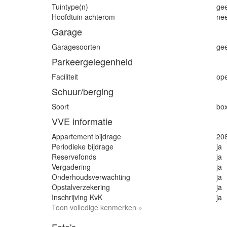
Tuintype(n)
gee
Hoofdtuin achterom
ne
Garage
Garagesoorten
ge
Parkeergelegenheid
Faciliteit
op
Schuur/berging
Soort
bo
VVE informatie
Appartement bijdrage
20
Periodieke bijdrage
ja
Reservefonds
ja
Vergadering
ja
Onderhoudsverwachting
ja
Opstalverzekering
ja
Inschrijving KvK
ja
Toon volledige kenmerken »