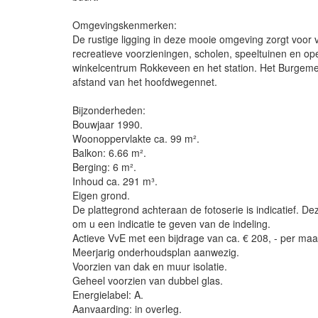
Omgevingskenmerken:
De rustige ligging in deze mooie omgeving zorgt voor ve
recreatieve voorzieningen, scholen, speeltuinen en ope
winkelcentrum Rokkeveen en het station. Het Burgemee
afstand van het hoofdwegennet.
Bijzonderheden:
Bouwjaar 1990.
Woonoppervlakte ca. 99 m².
Balkon: 6.66 m².
Berging: 6 m².
Inhoud ca. 291 m³.
Eigen grond.
De plattegrond achteraan de fotoserie is indicatief. Deze
om u een indicatie te geven van de indeling.
Actieve VvE met een bijdrage van ca. € 208, - per maan
Meerjarig onderhoudsplan aanwezig.
Voorzien van dak en muur isolatie.
Geheel voorzien van dubbel glas.
Energielabel: A.
Aanvaarding: in overleg.