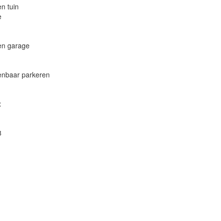
n tuin
e
en garage
enbaar parkeren
x
8