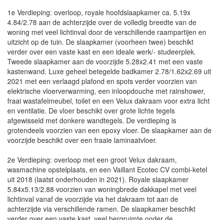
1e Verdieping: overloop, royale hoofdslaapkamer ca. 5.19x
4.84/2.78 aan de achterzijde over de volledig breedte van de
woning met veel lichtinval door de verschillende raampartijen en
uitzicht op de tuin. De slaapkamer (voorheen twee) beschikt
verder over een vaste kast en een ideale werk/- studeerplek.
Tweede slaapkamer aan de voorzijde 5.28x2.41 met een vaste
kastenwand. Luxe geheel betegelde badkamer 2.78/1.62x2.69 uit
2021 met een verlaagd plafond en spots verder voorzien van
elektrische vloerverwarming, een inloopdouche met rainshower,
fraai wastafelmeubel, toilet en een Velux dakraam voor extra licht
en ventilatie. De vloer beschikt over grote lichte tegels
afgewisseld met donkere wandtegels. De verdieping is
grotendeels voorzien van een epoxy vloer. De slaapkamer aan de
voorzijde beschikt over een fraaie laminaatvloer.
2e Verdieping: overloop met een groot Velux dakraam,
wasmachine opstelplaats, en een Vaillant Ecotec CV combi-ketel
uit 2018 (laatst onderhouden in 2021). Royale slaapkamer
5.84x5.13/2.88 voorzien van woningbrede dakkapel met veel
lichtinval vanaf de voorzijde via het dakraam tot aan de
achterzijde via verschillende ramen. De slaapkamer beschikt
verder over een vaste kast, veel bergruimte onder de