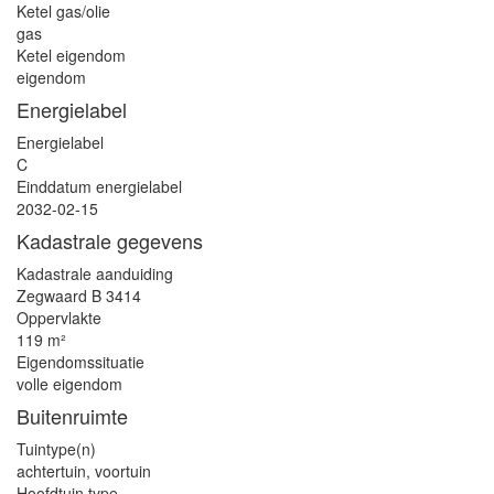
Ketel gas/olie
gas
Ketel eigendom
eigendom
Energielabel
Energielabel
C
Einddatum energielabel
2032-02-15
Kadastrale gegevens
Kadastrale aanduiding
Zegwaard B 3414
Oppervlakte
119 m²
Eigendomssituatie
volle eigendom
Buitenruimte
Tuintype(n)
achtertuin, voortuin
Hoofdtuin type