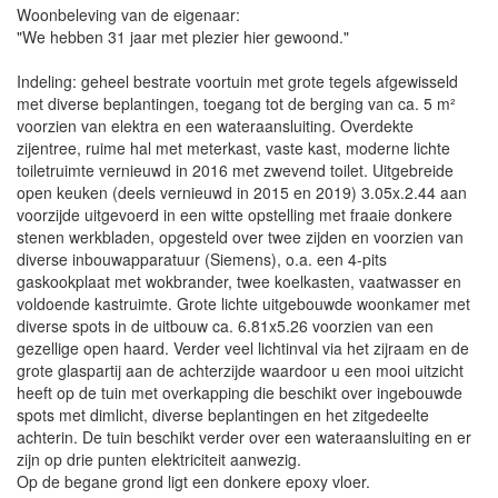
Woonbeleving van de eigenaar:
"We hebben 31 jaar met plezier hier gewoond."
Indeling: geheel bestrate voortuin met grote tegels afgewisseld
met diverse beplantingen, toegang tot de berging van ca. 5 m²
voorzien van elektra en een wateraansluiting. Overdekte
zijentree, ruime hal met meterkast, vaste kast, moderne lichte
toiletruimte vernieuwd in 2016 met zwevend toilet. Uitgebreide
open keuken (deels vernieuwd in 2015 en 2019) 3.05x.2.44 aan
voorzijde uitgevoerd in een witte opstelling met fraaie donkere
stenen werkbladen, opgesteld over twee zijden en voorzien van
diverse inbouwapparatuur (Siemens), o.a. een 4-pits
gaskookplaat met wokbrander, twee koelkasten, vaatwasser en
voldoende kastruimte. Grote lichte uitgebouwde woonkamer met
diverse spots in de uitbouw ca. 6.81x5.26 voorzien van een
gezellige open haard. Verder veel lichtinval via het zijraam en de
grote glaspartij aan de achterzijde waardoor u een mooi uitzicht
heeft op de tuin met overkapping die beschikt over ingebouwde
spots met dimlicht, diverse beplantingen en het zitgedeelte
achterin. De tuin beschikt verder over een wateraansluiting en er
zijn op drie punten elektriciteit aanwezig.
Op de begane grond ligt een donkere epoxy vloer.