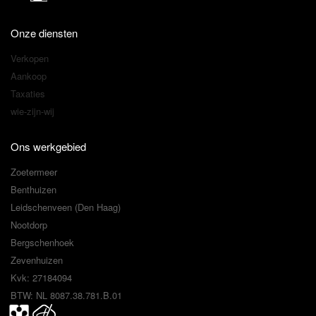
Onze diensten
Verkopen
Aankoop
Taxaties
wie-zijn-wij
Ons werkgebied
Zoetermeer
Benthuizen
Leidschenveen (Den Haag)
Nootdorp
Bergschenhoek
Zevenhuizen
Kvk: 27184094
BTW: NL 8087.38.781.B.01