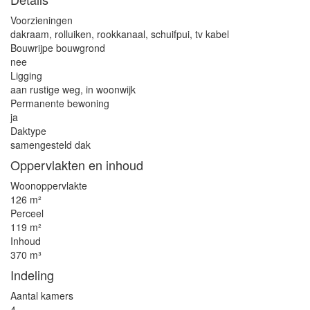
Voorzieningen
dakraam, rolluiken, rookkanaal, schuifpui, tv kabel
Bouwrijpe bouwgrond
nee
Ligging
aan rustige weg, in woonwijk
Permanente bewoning
ja
Daktype
samengesteld dak
Oppervlakten en inhoud
Woonoppervlakte
126 m²
Perceel
119 m²
Inhoud
370 m³
Indeling
Aantal kamers
4