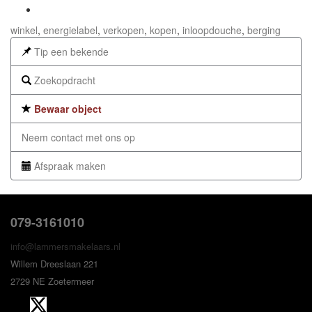
winkel
,
energielabel
,
verkopen
,
kopen
,
inloopdouche
,
berging
Tip een bekende
Zoekopdracht
Bewaar object
Neem contact met ons op
Afspraak maken
079-3161010
info@lammersmakelaars.nl
Willem Dreeslaan 221
2729 NE Zoetermeer