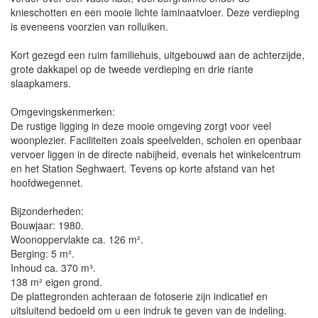
knieschotten en een mooie lichte laminaatvloer. Deze verdieping
is eveneens voorzien van rolluiken.
Kort gezegd een ruim familiehuis, uitgebouwd aan de achterzijde,
grote dakkapel op de tweede verdieping en drie riante
slaapkamers.
Omgevingskenmerken:
De rustige ligging in deze mooie omgeving zorgt voor veel
woonplezier. Faciliteiten zoals speelvelden, scholen en openbaar
vervoer liggen in de directe nabijheid, evenals het winkelcentrum
en het Station Seghwaert. Tevens op korte afstand van het
hoofdwegennet.
Bijzonderheden:
Bouwjaar: 1980.
Woonoppervlakte ca. 126 m².
Berging: 5 m².
Inhoud ca. 370 m³.
138 m² eigen grond.
De plattegronden achteraan de fotoserie zijn indicatief en
uitsluitend bedoeld om u een indruk te geven van de indeling.