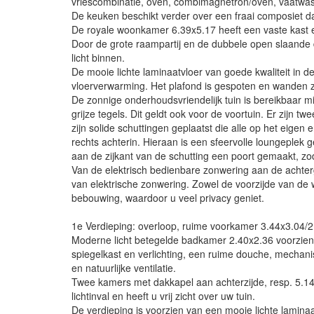
vriescombinatie, oven, combimagnetron/oven, vaatwa
De keuken beschikt verder over een fraai composiet d
De royale woonkamer 6.39x5.17 heeft een vaste kast e
Door de grote raampartij en de dubbele open slaande 
licht binnen.
De mooie lichte laminaatvloer van goede kwaliteit in d
vloerverwarming. Het plafond is gespoten en wanden z
De zonnige onderhoudsvriendelijk tuin is bereikbaar m
grijze tegels. Dit geldt ook voor de voortuin. Er zijn t
zijn solide schuttingen geplaatst die alle op het eigen
rechts achterin. Hieraan is een sfeervolle loungeplek
aan de zijkant van de schutting een poort gemaakt, zod
Van de elektrisch bedienbare zonwering aan de achterg
van elektrische zonwering. Zowel de voorzijde van de wo
bebouwing, waardoor u veel privacy geniet.
1e Verdieping: overloop, ruime voorkamer 3.44x3.04/2.7
Moderne licht betegelde badkamer 2.40x2.36 voorzien 
spiegelkast en verlichting, een ruime douche, mechanis
en natuurlijke ventilatie.
Twee kamers met dakkapel aan achterzijde, resp. 5.14x
lichtinval en heeft u vrij zicht over uw tuin.
De verdieping is voorzien van een mooie lichte laminaa