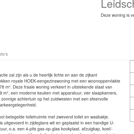
Leids
Deze woning is v
to's
ctie zal zijn als u de heerlijk lichte en aan de zijkant
ekken royale HOEK-eengezinswoning met een woonoppervlakte
78 m². Deze fraaie woning verkeert in uitstekende staat van
9 m², een moderne keuken met apparatuur, vier slaapkamers,
n zonnige achtertuin op het zuidwesten met een sfeervolle
parkeergelegenheid.
oi betegelde toiletruimte met zwevend toilet en wasbakje.
uitgevoerd in zijdeglans wit en geplaatst in een handige U-
ur, o.a. een 4-pits gas-op-glas kookplaat, afzuigkap, koel/-