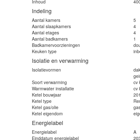
Inhoud
40
Indeling
Aantal kamers
5
Aantal slaapkamers
4
Aantal etages
4
Aantal badkamers
1
Badkamervoorzieningen
dou
Keuken type
in
Isolatie en verwarming
Isolatievormen
dak
gei
Soort verwarming
cv 
Warmwater installatie
cv 
Ketel bouwjaar
20
Ketel type
Re
Ketel gas/olie
ga
Ketel eigendom
ei
Energielabel
Energielabel
A
Einddatum energielabel
20