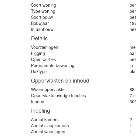
Soort woning
be
Type woning
be
Soort bouw
be
Bouwjaar
19
In aanbouw
ne
Details
Voorzieningen
mec
Ligging
aan
Open portiek
ne
Permanente bewoning
ja
Daktype
pla
Oppervlakten en inhoud
Woonoppervlakte
88
Oppervlakte overige functies
7 
Inhoud
30
Indeling
Aantal kamers
2
Aantal slaapkamers
1
Aantal woonlagen
1