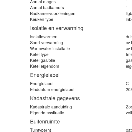
Aantal etages
1
Aantal badkamers
1
Badkamervoorzieningen
lig
Keuken type
in
Isolatie en verwarming
Isolatievormen
dub
Soort verwarming
cv 
Warmwater installatie
cv 
Ketel type
In
Ketel gas/olie
ga
Ketel eigendom
ei
Energielabel
Energielabel
C
Einddatum energielabel
20
Kadastrale gegevens
Kadastrale aanduiding
Zo
Eigendomssituatie
vol
Buitenruimte
Tuintype(n)
pat