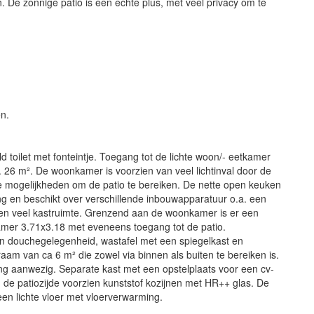
. De zonnige patio is een echte plus, met veel privacy om te
n.
 toilet met fonteintje. Toegang tot de lichte woon/- eetkamer
 26 m². De woonkamer is voorzien van veel lichtinval door de
re mogelijkheden om de patio te bereiken. De nette open keuken
aling en beschikt over verschillende inbouwapparatuur o.a. een
r en veel kastruimte. Grenzend aan de woonkamer is er een
amer 3.71x3.18 met eveneens toegang tot de patio.
n douchegelegenheid, wastafel met een spiegelkast en
jraam van ca 6 m² die zowel via binnen als buiten te bereiken is.
ng aanwezig. Separate kast met een opstelplaats voor een cv-
de patiozijde voorzien kunststof kozijnen met HR++ glas. De
en lichte vloer met vloerverwarming.