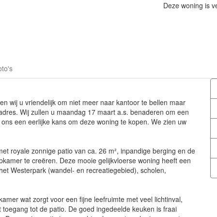
Deze woning is v
to's
en wij u vriendelijk om niet meer naar kantoor te bellen maar
o adres. Wij zullen u maandag 17 maart a.s. benaderen om een
an ons een eerlijke kans om deze woning te kopen. We zien uw
et royale zonnige patio van ca. 26 m², inpandige berging en de
pkamer te creëren. Deze mooie gelijkvloerse woning heeft een
 het Westerpark (wandel- en recreatiegebied), scholen,
mer wat zorgt voor een fijne leefruimte met veel lichtinval,
 toegang tot de patio. De goed ingedeelde keuken is fraai