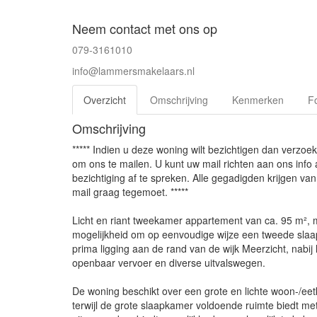
Neem contact met ons op
079-3161010
info@lammersmakelaars.nl
Overzicht
Omschrijving
Kenmerken
Fo
Omschrijving
***** Indien u deze woning wilt bezichtigen dan verzoek
om ons te mailen. U kunt uw mail richten aan ons inf
bezichtiging af te spreken. Alle gegadigden krijgen v
mail graag tegemoet. *****
Licht en riant tweekamer appartement van ca. 95 m², m
mogelijkheid om op eenvoudige wijze een tweede slaa
prima ligging aan de rand van de wijk Meerzicht, nabij
openbaar vervoer en diverse uitvalswegen.
De woning beschikt over een grote en lichte woon-/eetka
terwijl de grote slaapkamer voldoende ruimte biedt met