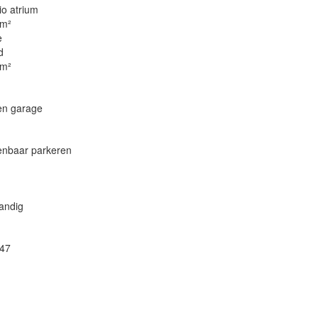
io atrium
 m²
e
d
 m²
en garage
enbaar parkeren
andig
.47