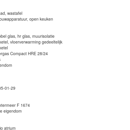
bad, wastafel
bouwapparatuur, open keuken
bel glas, hr glas, muurisolatie
ketel, vloerverwarming gedeeltelijk
ketel
tergas Compact HRE 28/24
s
gendom
35-01-29
etermeer F 1674
le eigendom
io atrium