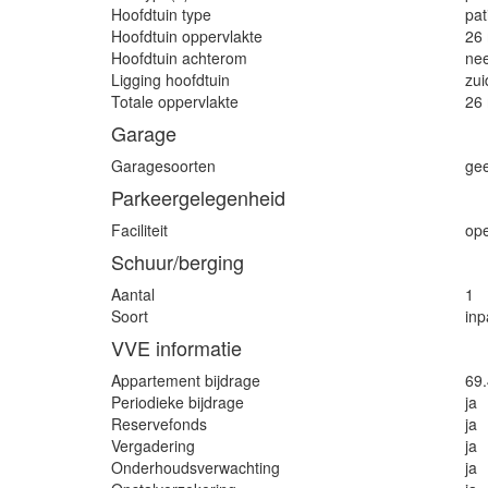
Hoofdtuin type
pat
Hoofdtuin oppervlakte
26
Hoofdtuin achterom
ne
Ligging hoofdtuin
zui
Totale oppervlakte
26
Garage
Garagesoorten
ge
Parkeergelegenheid
Faciliteit
op
Schuur/berging
Aantal
1
Soort
inp
VVE informatie
Appartement bijdrage
69
Periodieke bijdrage
ja
Reservefonds
ja
Vergadering
ja
Onderhoudsverwachting
ja