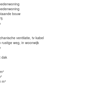
nedenwoning
nedenwoning
staande bouw
75
e
hanische ventilatie, tv kabel
 rustige weg, in woonwijk
e
t dak
 m²
m²
5 m³