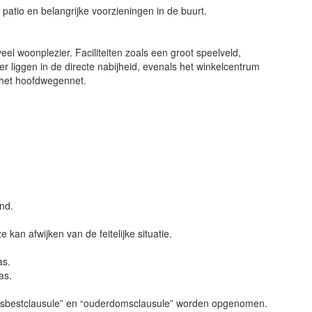
atio en belangrijke voorzieningen in de buurt.
el woonplezier. Faciliteiten zoals een groot speelveld,
r liggen in de directe nabijheid, evenals het winkelcentrum
 het hoofdwegennet.
nd.
 kan afwijken van de feitelijke situatie.
as.
as.
 “asbestclausule” en “ouderdomsclausule” worden opgenomen.