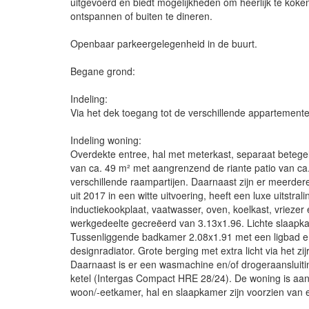
uitgevoerd en biedt mogelijkheden om heerlijk te koken
ontspannen of buiten te dineren.
Openbaar parkeergelegenheid in de buurt.
Begane grond:
Indeling:
Via het dek toegang tot de verschillende appartemente
Indeling woning:
Overdekte entree, hal met meterkast, separaat betegeld
van ca. 49 m² met aangrenzend de riante patio van ca.
verschillende raampartijen. Daarnaast zijn er meerde
uit 2017 in een witte uitvoering, heeft een luxe uitstr
inductiekookplaat, vaatwasser, oven, koelkast, vrieze
werkgedeelte gecreëerd van 3.13x1.96. Lichte slaapk
Tussenliggende badkamer 2.08x1.91 met een ligbad e
designradiator. Grote berging met extra licht via het zi
Daarnaast is er een wasmachine en/of drogeraansluiti
ketel (Intergas Compact HRE 28/24). De woning is aan 
woon/-eetkamer, hal en slaapkamer zijn voorzien van e