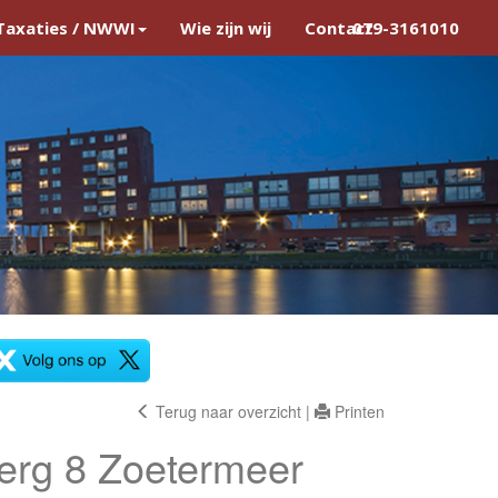
Taxaties / NWWI
Wie zijn wij
Contact
079-3161010
Terug naar overzicht
|
Printen
erg 8
Zoetermeer