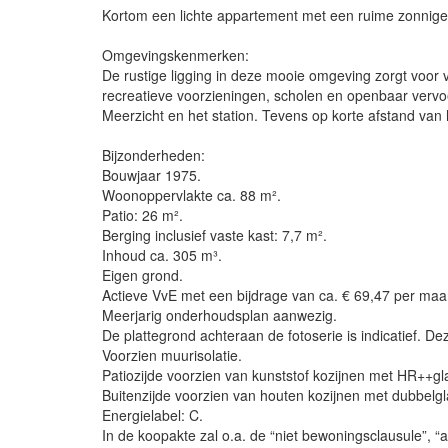
Kortom een lichte appartement met een ruime zonnige p
Omgevingskenmerken:
De rustige ligging in deze mooie omgeving zorgt voor ve
recreatieve voorzieningen, scholen en openbaar vervoe
Meerzicht en het station. Tevens op korte afstand van
Bijzonderheden:
Bouwjaar 1975.
Woonoppervlakte ca. 88 m².
Patio: 26 m².
Berging inclusief vaste kast: 7,7 m².
Inhoud ca. 305 m³.
Eigen grond.
Actieve VvE met een bijdrage van ca. € 69,47 per maa
Meerjarig onderhoudsplan aanwezig.
De plattegrond achteraan de fotoserie is indicatief. Deze
Voorzien muurisolatie.
Patiozijde voorzien van kunststof kozijnen met HR++gl
Buitenzijde voorzien van houten kozijnen met dubbelgl
Energielabel: C.
In de koopakte zal o.a. de “niet bewoningsclausule”,