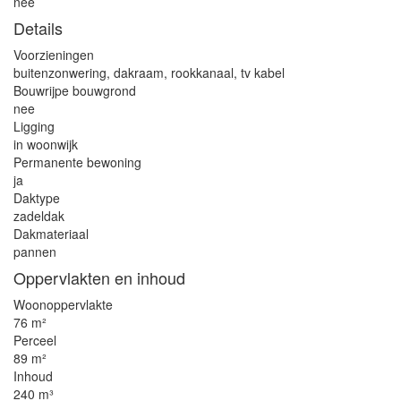
nee
Details
Voorzieningen
buitenzonwering, dakraam, rookkanaal, tv kabel
Bouwrijpe bouwgrond
nee
Ligging
in woonwijk
Permanente bewoning
ja
Daktype
zadeldak
Dakmateriaal
pannen
Oppervlakten en inhoud
Woonoppervlakte
76 m²
Perceel
89 m²
Inhoud
240 m³