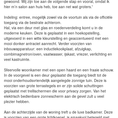
gewoond. Wij zijn toe aan de volgende stap en vooral, omdat ik
hier m’n salon aan huis heb, toe aan net wat groters.”
Indeling: entree, mogelijk zowel via de voortuin als via de officiële
toegang via de bestrate achterom.
Hal, via een deur met glas en roedenverdeling komt u in de
moderne keuken. Deze is geplaatst in een hoekopstelling,
uitgevoerd in een witte kleurstelling en geaccentueerd met een
mooi donker antraciet aanrecht. Verder voorzien van
inbouwapparatuur: een inductiekookplaat, afzuigkap,
combimagnetron/oven, vaatwasser, ijskast, vriezer, verlichting en
veel kastruimte.
Sfeervolle woonkamer met een open haard en een fraaie schouw.
In de voorgevel is een deur geplaatst die toegang biedt tot de
mooi onderhoudsvriendelijk aangelegde zonnige tuin. Deze is
voorzien van grote terrastegels en er zijn solide schuttingen
geplaatst met trellischermen die voor privacy zorgen. Van het
elektrisch bedienbare zonnescherm aan de gevel zult u veel
plezier hebben.
Aan de achterzijde van de woning treft u de luxe badkamer. Deze
is voorzien van een grote lichtkoepel, is smaakvol betegeld met