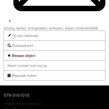
privacy
,
winkel
,
energielabel
,
verkopen
,
kopen
,
kindvriendelijk
Tip een bekende
Zoekopdracht
Bewaar object
Neem contact met ons op
Afspraak maken
079-3161010
info@lammersmakelaars.nl