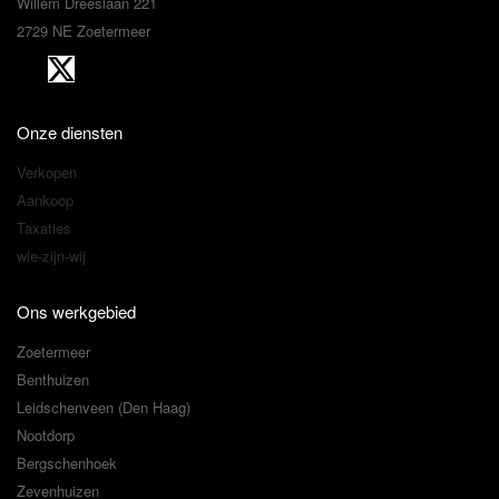
Willem Dreeslaan 221
2729 NE Zoetermeer
Onze diensten
Verkopen
Aankoop
Taxaties
wie-zijn-wij
Ons werkgebied
Zoetermeer
Benthuizen
Leidschenveen (Den Haag)
Nootdorp
Bergschenhoek
Zevenhuizen