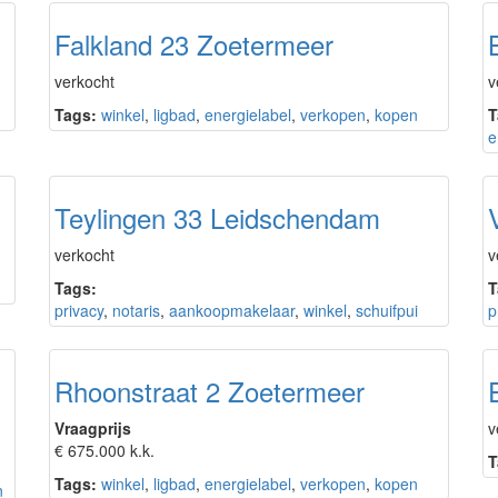
Falkland 23 Zoetermeer
verkocht
v
Tags:
winkel
,
ligbad
,
energielabel
,
verkopen
,
kopen
T
e
Teylingen 33 Leidschendam
verkocht
v
Tags:
T
privacy
,
notaris
,
aankoopmakelaar
,
winkel
,
schuifpui
p
Rhoonstraat 2 Zoetermeer
Vraagprijs
v
€ 675.000 k.k.
T
Tags:
winkel
,
ligbad
,
energielabel
,
verkopen
,
kopen
n