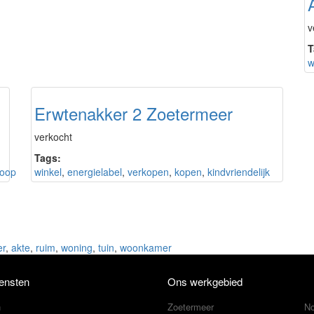
v
T
w
Erwtenakker 2 Zoetermeer
verkocht
Tags:
oop
winkel
,
energielabel
,
verkopen
,
kopen
,
kindvriendelijk
er
,
akte
,
ruim
,
woning
,
tuin
,
woonkamer
ensten
Ons werkgebied
n
Zoetermeer
No