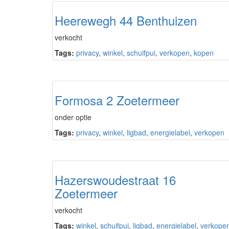
Heerewegh 44 Benthuizen
verkocht
Tags:
privacy
,
winkel
,
schuifpui
,
verkopen
,
kopen
Formosa 2 Zoetermeer
onder optie
Tags:
privacy
,
winkel
,
ligbad
,
energielabel
,
verkopen
Hazerswoudestraat 16
Zoetermeer
verkocht
Tags:
winkel
,
schuifpui
,
ligbad
,
energielabel
,
verkope