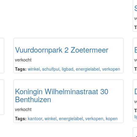
v
T
Vuurdoornpark 2 Zoetermeer
verkocht
v
Tags:
winkel
,
schuifpui
,
ligbad
,
energielabel
,
verkopen
T
Koningin Wilhelminastraat 30
Benthuizen
v
verkocht
T
l
Tags:
kantoor
,
winkel
,
energielabel
,
verkopen
,
kopen