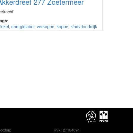
Akkerdreef 277 Zoetermeer
erkocht
ags:
inkel
,
energielabel
,
verkopen
,
kopen
,
kindvriendelijk
otdorp
Kvk: 27184094