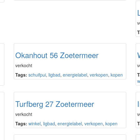
v
T
Okanhout 56 Zoetermeer
verkocht
v
Tags:
schuifpui
,
ligbad
,
energielabel
,
verkopen
,
kopen
T
w
Turfberg 27 Zoetermeer
verkocht
v
Tags:
winkel
,
ligbad
,
energielabel
,
verkopen
,
kopen
T