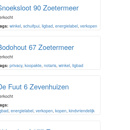
Snoeksloot 90 Zoetermeer
erkocht
ags:
winkel
,
schuifpui
,
ligbad
,
energielabel
,
verkopen
Bodohout 67 Zoetermeer
erkocht
ags:
privacy
,
koopakte
,
notaris
,
winkel
,
ligbad
De Fuut 6 Zevenhuizen
erkocht
ags:
igbad
,
energielabel
,
verkopen
,
kopen
,
kindvriendelijk