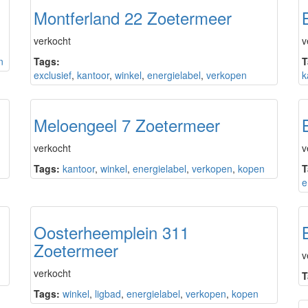
Montferland 22 Zoetermeer
verkocht
v
n
Tags:
T
exclusief
,
kantoor
,
winkel
,
energielabel
,
verkopen
k
Meloengeel 7 Zoetermeer
verkocht
v
Tags:
kantoor
,
winkel
,
energielabel
,
verkopen
,
kopen
T
e
Oosterheemplein 311
Zoetermeer
v
verkocht
T
Tags:
winkel
,
ligbad
,
energielabel
,
verkopen
,
kopen