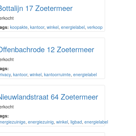
Bottalijn 17 Zoetermeer
erkocht
ags:
koopakte
,
kantoor
,
winkel
,
energielabel
,
verkoop
Offenbachrode 12 Zoetermeer
erkocht
ags:
rivacy
,
kantoor
,
winkel
,
kantoorruimte
,
energielabel
Nieuwlandstraat 64 Zoetermeer
erkocht
ags:
nergiezuinige
,
energiezuinig
,
winkel
,
ligbad
,
energielabel