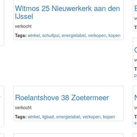
Witmos 25 Nieuwerkerk aan den
IJssel
v
verkocht
T
Tags:
winkel
,
schuifpui
,
energielabel
,
verkopen
,
kopen
v
T
p
r
Roelantshove 38 Zoetermeer
verkocht
v
Tags:
winkel
,
ligbad
,
energielabel
,
verkopen
,
kopen
T
e