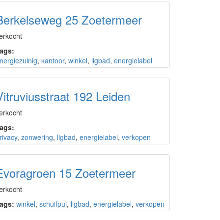
Berkelseweg 25 Zoetermeer
erkocht
ags:
nergiezuinig
,
kantoor
,
winkel
,
ligbad
,
energielabel
Vitruviusstraat 192 Leiden
erkocht
ags:
rivacy
,
zonwering
,
ligbad
,
energielabel
,
verkopen
Evoragroen 15 Zoetermeer
erkocht
ags:
winkel
,
schuifpui
,
ligbad
,
energielabel
,
verkopen