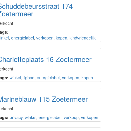
Schuddebeursstraat 174
Zoetermeer
erkocht
ags:
inkel
,
energielabel
,
verkopen
,
kopen
,
kindvriendelijk
Charlotteplaats 16 Zoetermeer
erkocht
ags:
winkel
,
ligbad
,
energielabel
,
verkopen
,
kopen
Marineblauw 115 Zoetermeer
erkocht
ags:
privacy
,
winkel
,
energielabel
,
verkoop
,
verkopen