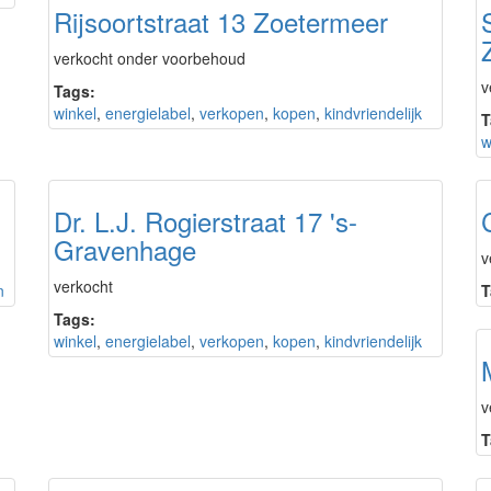
Rijsoortstraat 13 Zoetermeer
verkocht onder voorbehoud
v
Tags:
winkel
,
energielabel
,
verkopen
,
kopen
,
kindvriendelijk
T
w
Dr. L.J. Rogierstraat 17 's-
Gravenhage
v
verkocht
n
T
Tags:
winkel
,
energielabel
,
verkopen
,
kopen
,
kindvriendelijk
v
T